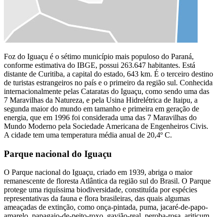
Foz do Iguaçu é o sétimo município mais populoso do Paraná,
conforme estimativa do IBGE, possui 263.647 habitantes. Está
distante de Curitiba, a capital do estado, 643 km. É o terceiro destino
de turistas estrangeiros no país e o primeiro da região sul. Conhecida
internacionalmente pelas Cataratas do Iguaçu, como sendo uma das
7 Maravilhas da Natureza, e pela Usina Hidrelétrica de Itaipu, a
segunda maior do mundo em tamanho e primeira em geração de
energia, que em 1996 foi considerada uma das 7 Maravilhas do
Mundo Moderno pela Sociedade Americana de Engenheiros Civis.
A cidade tem uma temperatura média anual de 20,4º C.
Parque nacional do Iguaçu
O Parque nacional do Iguaçu, criado em 1939, abriga o maior
remanescente de floresta Atlântica da região sul do Brasil. O Parque
protege uma riquíssima biodiversidade, constituída por espécies
representativas da fauna e flora brasileiras, das quais algumas
ameaçadas de extinção, como onça-pintada, puma, jacaré-de-papo-
amarelo, papagaio-de-peito-roxo, gavião-real, peroba-rosa, ariticum