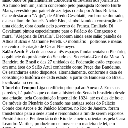
salão onde os parlamentares concedem entrevistas aos jornalistas.
Ao fundo tem um jardim concebido pelo paisagista Roberto Burle
Marx, revestido por painel de azulejos criado por Athos Bulcão.
Cabe destacar o "Anjo", de Alfredo Ceschiatti, em bronze dourado,
e a escultura do francês Andrè Bloc, simbolizando a construção de
uma cidade, obra doada pelo governo da França. Emiliado Di
Cavalcanti pintou especialmente para o Palácio do Congresso o
mural "Alegoria de Brasília". Decoram ainda esse salão painéis de
Athos Bulcão e Marianne Peretti. O mobiliário - poltronas e mesas
de centro - é criação de Oscar Niemeyer.
Salão Azul:
É via de acesso a três espaços fundamentais: o Plenário,
o gabinete do presidente do Senado e a Secretaria-Geral da Mesa. A
Bandeira do Brasil e das 27 unidades da Federação estão expostas
em uma área do Salão Azul conhecida como Praça das Bandeiras.
Os estandartes estão dispostos, alternadamente, conforme a data de
constituição histórica de cada estado, a partir da Bandeira do Brasil,
localizada no centro.
Túnel do Tempo:
Liga o edifício principal ao Anexo 2. Em suas
paredes, há painéis que contam a história do Senado brasileiro desde
sua criação, pela Constituição Imperial de 1824, até os dias de hoje.
Os móveis do Plenário do Senado nas antigas sedes do Palácio
Conde dos Arcos e do Palácio Monroe, no Rio de Janeiro, foram
transferidos para a sede atual e remontados a fim de serem expostos.
Presidiários da Penitenciária do Rio de Janeiro, orientados pela Casa
Leandro Martins, produziram os móveis em madeira de lei, em